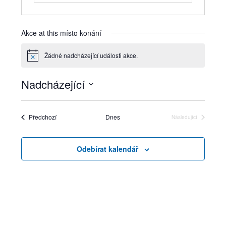
Akce at this místo konání
Žádné nadcházející události akce.
Notice
Nadcházející
Vyberte
datum.
Akce
Předchozí
Dnes
Následující
Akce
Odebírat kalendář