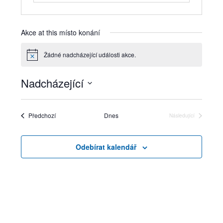
Akce at this místo konání
Žádné nadcházející události akce.
Notice
Nadcházející
Vyberte
datum.
Akce
Předchozí
Dnes
Následující
Akce
Odebírat kalendář