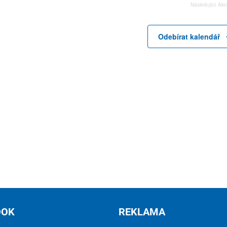
Následující
Akc
Odebírat kalendář
OOK
REKLAMA