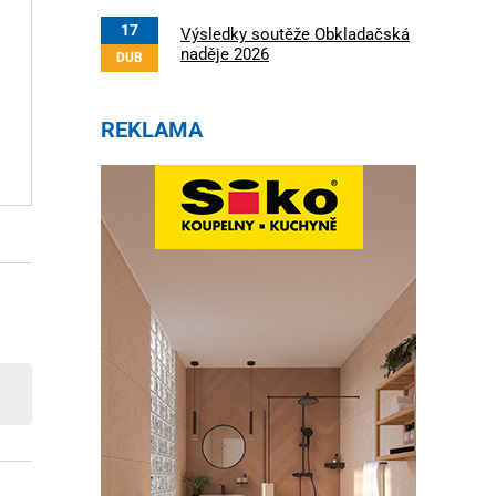
17
Výsledky soutěže Obkladačská
naděje 2026
DUB
REKLAMA