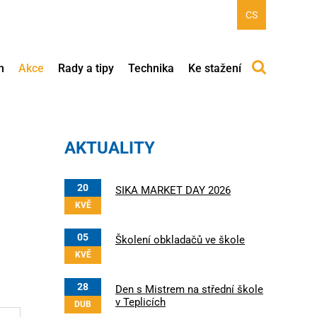
CS
h
Akce
Rady a tipy
Technika
Ke stažení
AKTUALITY
20
SIKA MARKET DAY 2026
KVĚ
05
Školení obkladačů ve škole
KVĚ
28
Den s Mistrem na střední škole
v Teplicích
DUB