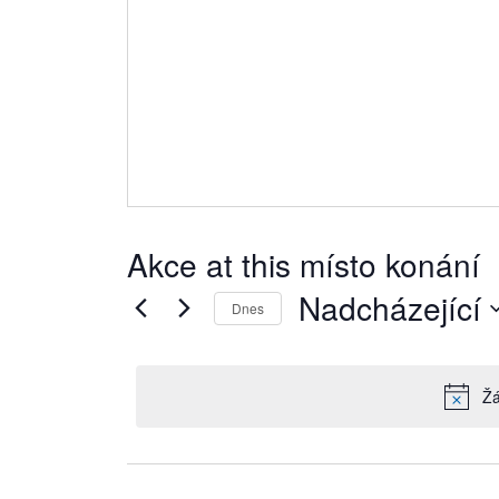
Akce at this místo konání
Nadcházející
Dnes
Vyberte
datum.
Žá