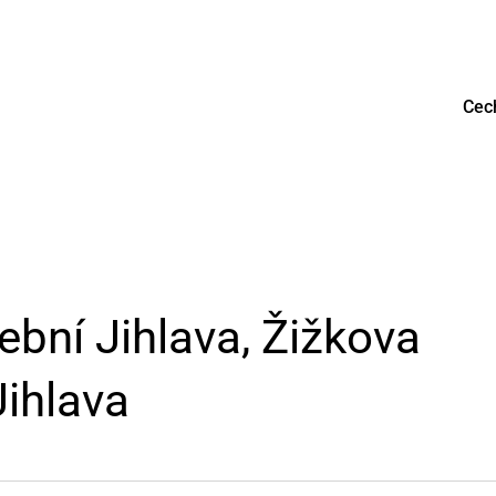
Cec
ební Jihlava, Žižkova
ihlava