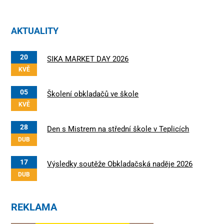
AKTUALITY
20
SIKA MARKET DAY 2026
KVĚ
05
Školení obkladačů ve škole
KVĚ
28
Den s Mistrem na střední škole v Teplicích
DUB
17
Výsledky soutěže Obkladačská naděje 2026
DUB
REKLAMA