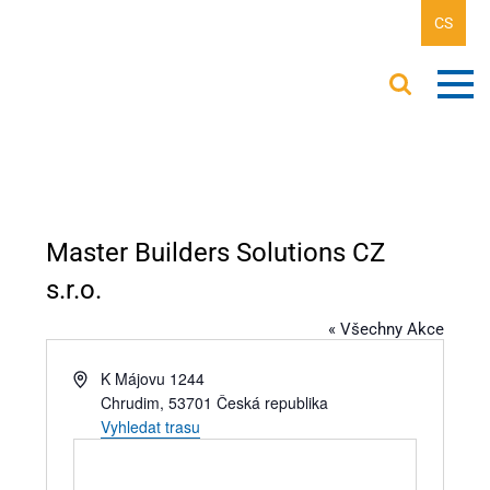
CS
Master Builders Solutions CZ
s.r.o.
« Všechny Akce
Adresa
K Májovu 1244
Chrudim
,
53701
Česká republika
Vyhledat trasu