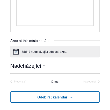
Akce at this místo konání
Žádné nadcházející události akce.
Notice
Nadcházející
Vyberte
datum.
Dnes
Předchozí
Následující
Akce
Akce
Odebírat kalendář