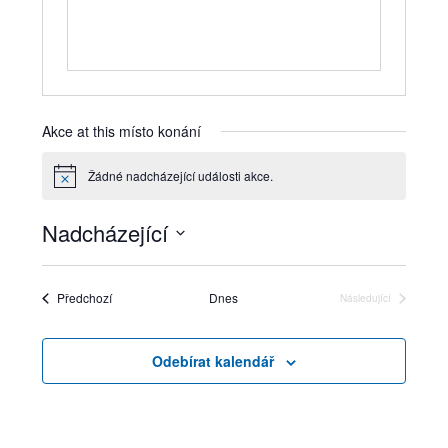
Akce at this místo konání
Žádné nadcházející události akce.
Notice
Nadcházející
Vyberte
datum.
Akce
Předchozí
Dnes
Následující
Akce
Odebírat kalendář