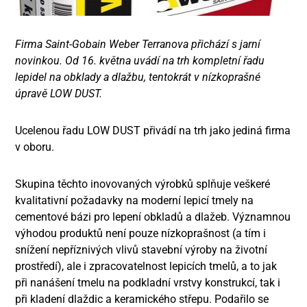
Firma Saint-Gobain Weber Terranova přichází s jarní
novinkou. Od 16. května uvádí na trh kompletní řadu
lepidel na obklady a dlažbu, tentokrát v nízkoprašné
úpravě LOW DUST.
Ucelenou řadu LOW DUST přivádí na trh jako jediná firma
v oboru.
Skupina těchto inovovaných výrobků splňuje veškeré
kvalitativní požadavky na moderní lepicí tmely na
cementové bázi pro lepení obkladů a dlažeb. Významnou
výhodou produktů není pouze nízkoprašnost (a tím i
snížení nepříznivých vlivů stavební výroby na životní
prostředí), ale i zpracovatelnost lepicích tmelů, a to jak
při nanášení tmelu na podkladní vrstvy konstrukcí, tak i
při kladení dlaždic a keramického střepu. Podařilo se