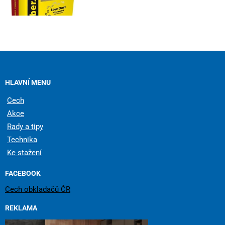
HLAVNÍ MENU
Cech
Akce
Rady a tipy
Technika
Ke stažení
FACEBOOK
Cech obkladačů ČR
REKLAMA