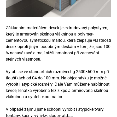
Základním materiálem desek je extrudovaný polystyren,
který je armírován skelnou vlákninou a polymer-
cementovou syntetickou maltou, která zlepšuje vlastnosti
desek oproti jiným podobným deskám v tom, že jsou 100
% nenasákavé a mají nižší hmotnost při zachování
stejných vlastností.
Vyrábí se ve standartních rozměrechg 2500×600 mm při
tloušťkách od 04 do 100 mm. Na objednávku je možné
vyrobit i atypické rozměry. Dále Vám můžeme nabídnout
lavice, lehátka vyrobená též z xps a armírovaná skelnou
vlákninou a syntetickou maltou.
V případě zájmu jsme schopni vyrobit i atypické tvary,
fontány, kašny, výřivky, sloupy atd…..