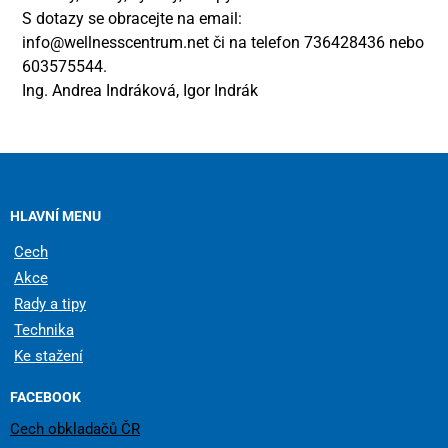
S dotazy se obracejte na email:
info@wellnesscentrum.net či na telefon 736428436 nebo
603575544.
Ing. Andrea Indráková, Igor Indrák
HLAVNÍ MENU
Cech
Akce
Rady a tipy
Technika
Ke stažení
FACEBOOK
Cech obkladačů ČR