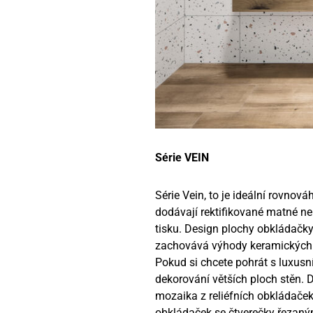
Série VEIN
Série Vein, to je ideální rovno
dodávají rektifikované matné ne
tisku. Design plochy obkládačky
zachovává výhody keramických 
Pokud si chcete pohrát s luxus
dekorování větších ploch stěn. 
mozaika z reliéfních obkládače
obkládaček se čtverečky řezaný