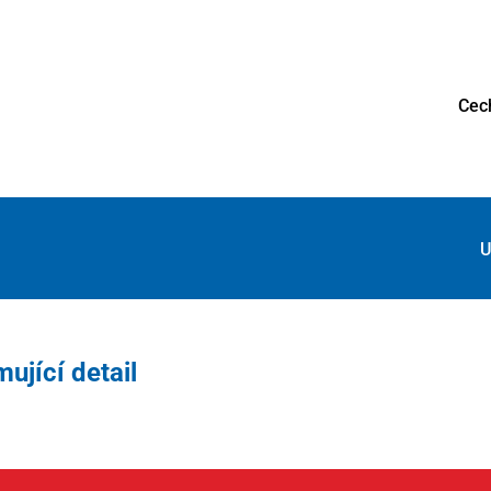
Cec
U
mující detail