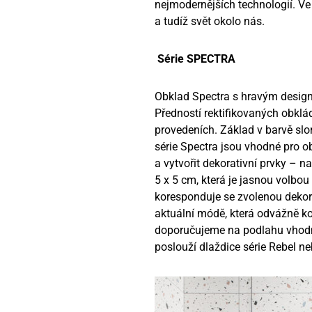
nejmodernějších technologií. V
a tudíž svět okolo nás.
Série SPECTRA
Obklad Spectra s hravým design
Předností rektifikovaných obklá
provedeních. Základ v barvě slo
série Spectra jsou vhodné pro ob
a vytvořit dekorativní prvky – n
5 x 5 cm, která je jasnou volbou
koresponduje se zvolenou dekora
aktuální módě, která odvážně ko
doporučujeme na podlahu vhodné 
poslouží dlaždice série Rebel 