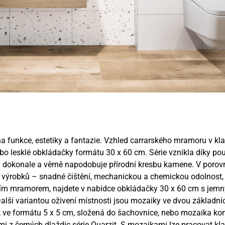
váha funkce, estetiky a fantazie. Vzhled carrarského mramoru v k
bo lesklé obkládačky formátu 30 x 60 cm. Série vznikla díky použ
 dokonale a věrně napodobuje přírodní kresbu kamene. V porovn
výrobků – snadné čištění, mechanickou a chemickou odolnost, 
ním mramorem, najdete v nabídce obkládačky 30 x 60 cm s jemn
Další variantou oživení místnosti jsou mozaiky ve dvou základn
k ve formátu 5 x 5 cm, složená do šachovnice, nebo mozaika ko
mi z černých dlaždic série Quarzit. S mozaikami lze pracovat k