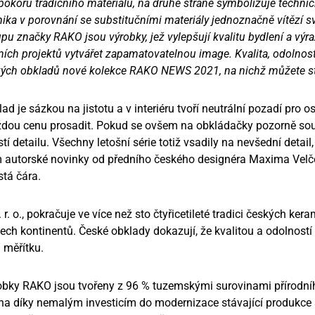
okoru tradičního materiálu, na druhé straně symbolizuje technick
ka v porovnání se substitučními materiály jednoznačně vítězí 
 značky RAKO jsou výrobky, jež vylepšují kvalitu bydlení a vý
čních projektů vytvářet zapamatovatelnou image. Kvalita, odolnost
ických obkladů nové kolekce RAKO NEWS 2021, na nichž můžete st
lad je sázkou na jistotu a v interiéru tvoří neutrální pozadí pro
ždou cenu prosadit. Pokud se ovšem na obkládačky pozorně soust
í detailu. Všechny letošní série totiž vsadily na nevšední detail
autorské novinky od předního českého designéra Maxima Velčo
tá čára.
 o., pokračuje ve více než sto čtyřicetileté tradici českých ke
ch kontinentů. České obklady dokazují, že kvalitou a odolnost
 měřítku.
obky RAKO jsou tvořeny z 96 % tuzemskými surovinami přírodn
ména díky nemalým investicím do modernizace stávající produkce