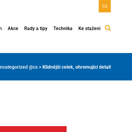
CS
h
Akce
Rady a tipy
Technika
Ke stažení
ncategorized @cs
>
Klidnější celek, ohromující detail