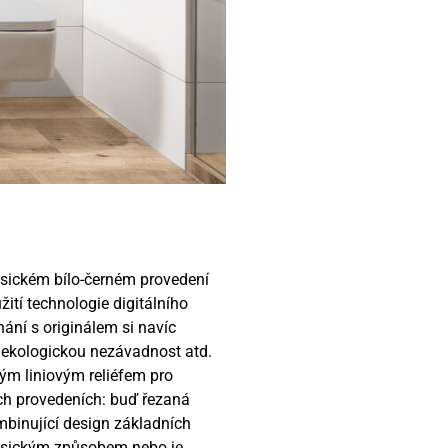
lasickém bílo-černém provedení
ití technologie digitálního
ání s originálem si navíc
ekologickou nezávadnost atd.
ým liniovým reliéfem pro
ích provedeních: buď řezaná
mbinující design základních
lasickým způsobem nebo je