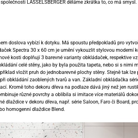
e společnosti LASSELSBERGER děláme zkrátka to, co má smysl. C
em doslova vybízí k dotyku. Má spoustu předpokladů pro vytvo
daček Spectra 30 x 60 cm je umění vykouzlit stylovou moderní 
nové kosti doplňují 3 barevné varianty obkládaček, respektive v
kládání celé stěny, jako by byla použita tapeta, nebo si s nimi 
apříklad vložit pruh do jednobarevné plochy stěny. Stejně tak lz
 při obkládání zaoblených tvarů a van. Základní obkládačka séri
cí. Kromě toho dekoru dřeva na podlaze dává jiný než jen rusti
mbinuje různé povrchy a oblíbila si imitace více materiálů doko
dlaždice v dekoru dřeva, např. série Saloon, Faro či Board, pro 
nebo homogenní dlaždice Blend.