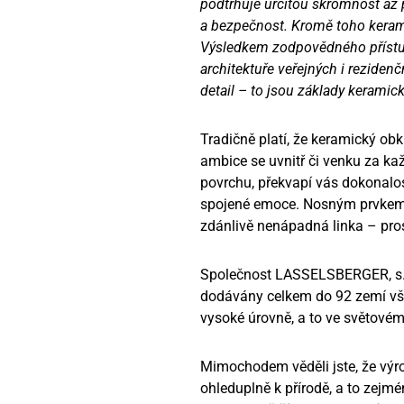
podtrhuje určitou skromnost až p
a bezpečnost. Kromě toho kerami
Výsledkem zodpovědného přístupu
architektuře veřejných i reziden
detail – to jsou základy keram
Tradičně platí, že keramický obk
ambice se uvnitř či venku za ka
povrchu, překvapí vás dokonalost
spojené emoce. Nosným prvkem 
zdánlivě nenápadná linka – pros
Společnost LASSELSBERGER, s. r.
dodávány celkem do 92 zemí vše
vysoké úrovně, a to ve světovém
Mimochodem věděli jste, že výr
ohleduplně k přírodě, a to zej