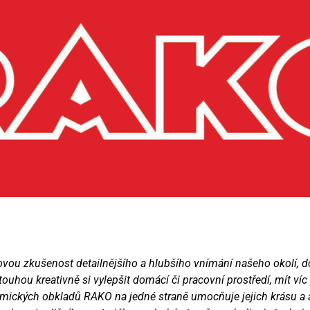
vou zkušenost detailnějšího a hlubšího vnímání našeho okolí, do
uhou kreativně si vylepšit domácí či pracovní prostředí, mít ví
ramických obkladů RAKO na jedné straně umocňuje jejich krásu a a