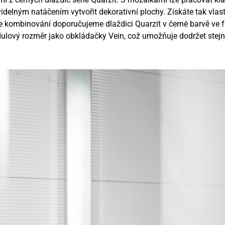
idelným natáčením vytvořit dekorativní plochy. Získáte tak vlastn
Ke kombinování doporučujeme dlaždici Quarzit v černé barvě ve 
dulový rozměr jako obkládačky Vein, což umožňuje dodržet stejn