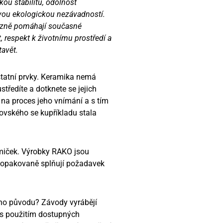
ou stabilitu, odolnost
svou ekologickou nezávadností.
razně pomáhají současné
, respekt k životnímu prostředí a
avět.
 ostatní prvky. Keramika nemá
ředíte a dotknete se jejich
, na proces jeho vnímání a s tím
vského se kupříkladu stala
ramiček. Výrobky RAKO jsou
í opakovaně splňují požadavek
ího původu? Závody vyrábějí
 s použitím dostupných