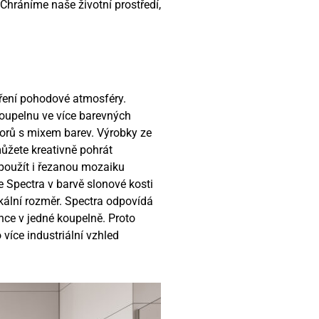
hráníme naše životní prostředí,
ření pohodové atmosféry.
koupelnu ve více barevných
zorů s mixem barev. Výrobky ze
můžete kreativně pohrát
e použít i řezanou mozaiku
e Spectra v barvě slonové kosti
kální rozměr. Spectra odpovídá
nce v jedné koupelně. Proto
více industriální vzhled