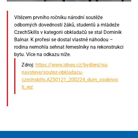
Vítězem prvního ročníku národní soutěže
odborných dovedností žáků, studentů a mládeže
CzechSkills v kategorii obkladačů se stal Dominik
Balnar. K profesi se dostal vlastně náhodou –
rodina nemohla sehnat řemeslníky na rekonstrukci
bytu. Více na odkazu níže.
Zdroj:
https://www.idnes.cz/bydleni/na-
navsteve/soutez-obkladacu-
czechskills.A250121_200224_dum_osobnos
ti_rez