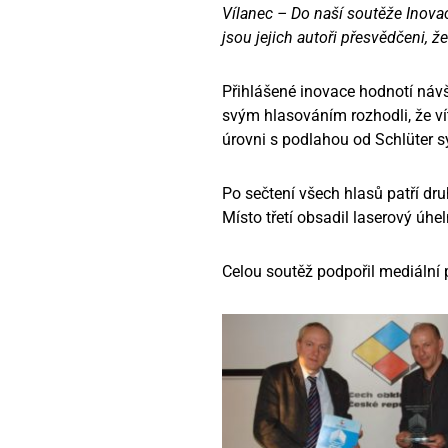
Vílanec – Do naší soutěže Inov
jsou jejich autoři přesvědčeni, ž
Přihlášené inovace hodnotí návšt
svým hlasováním rozhodli, že v
úrovni s podlahou od Schlüter 
Po sečtení všech hlasů patří dr
Místo třetí obsadil laserový úh
Celou soutěž podpořil mediální 