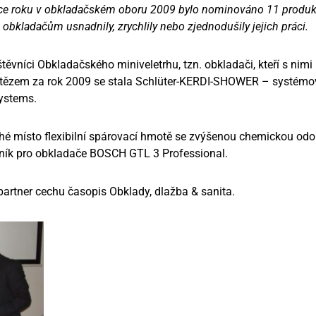
ace roku v obkladačském oboru 2009 bylo nominováno 11 produktů
e obkladačům usnadnily, zrychlily nebo zjednodušily jejich práci.
ěvníci Obkladačského miniveletrhu, tzn. obkladači, kteří s nimi 
ítězem za rok 2009 se stala Schlüter-KERDI-SHOWER – systémov
systems.
uhé místo flexibilní spárovací hmotě se zvýšenou chemickou odol
elník pro obkladače BOSCH GTL 3 Professional.
partner cechu časopis Obklady, dlažba & sanita.