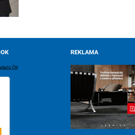
OOK
REKLAMA
adačů ČR