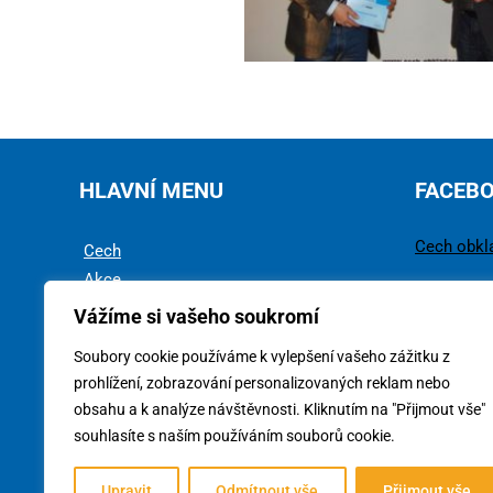
HLAVNÍ MENU
FACEB
Cech obkl
Cech
Akce
Rady a tipy
Vážíme si vašeho soukromí
Technika
Soubory cookie používáme k vylepšení vašeho zážitku z
Ke stažení
prohlížení, zobrazování personalizovaných reklam nebo
obsahu a k analýze návštěvnosti. Kliknutím na "Přijmout vše"
souhlasíte s naším používáním souborů cookie.
Upravit
Odmítnout vše
Přijmout vše