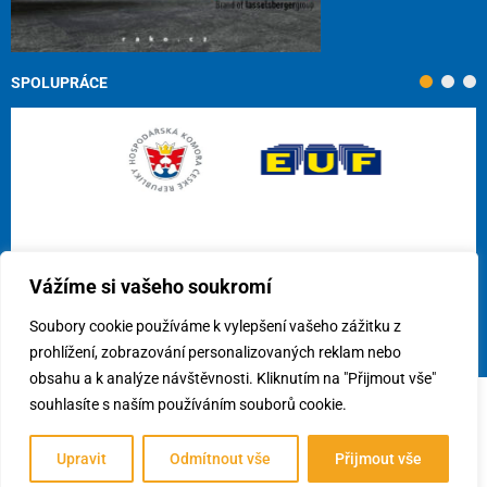
SPOLUPRÁCE
Vážíme si vašeho soukromí
Soubory cookie používáme k vylepšení vašeho zážitku z
prohlížení, zobrazování personalizovaných reklam nebo
obsahu a k analýze návštěvnosti. Kliknutím na "Přijmout vše"
souhlasíte s naším používáním souborů cookie.
© 2026
Cech obkladačů ČR, z.s.
/
Využití cookies
/
Předvolby
souhlasu
Upravit
Odmítnout vše
Přijmout vše
Vytvořil:
webees s.r.o.