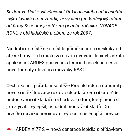
Sezimovo Ústí – Návštěvníci Obkladačského miniveletrhu
svým lasováním rozhodli, že systém pro kročejový útlum
od firmy Schönox je vítězem prvního ročníku INOVACE
ROKU v obkladačském oboru za rok 2007.
Na druhém místě se umístila příručka pro řemeslníky od
stejné firmy. Třetí místo za novou generaci lepidel získala
společnost ARDEX společně s firmou Lasselsberger za
nové formáty dlaždic a mozaiky RAKO.
Cech ukončil pořádání soutěže Produkt roku a nahradil ji
novu soutěží Inovace roku v obkladačském oboru. Zde
budou sami obkladači rozhodovat o tom, který produkt
jim zrychlil, vylepšil, usnadnil montáž obkladů. Do
prvního ročníku nominovali výrobci následující inovace ..
ARDEX X 77 S – nová generace lepidla s přídavkem