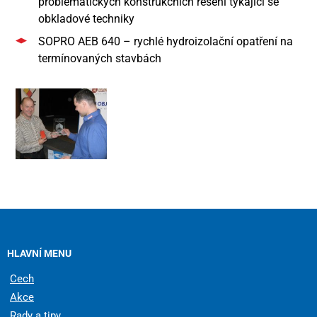
problematických konstrukčních řešení týkající se
obkladové techniky
SOPRO AEB 640 – rychlé hydroizolační opatření na
termínovaných stavbách
HLAVNÍ MENU
Cech
Akce
Rady a tipy