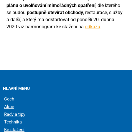
plánu o uvolňování mimořádných opatření
, dle kterého
se budou
postupně otevírat obchody
, restaurace, služby
a další, a který má odstartovat od pondělí 20. dubna
2020 viz harmonogram ke stažení na
odkazu
.
HLAVNÍ MENU
Cech
Akce
Rady a tipy
Technika
Ke stažení