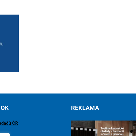
OOK
REKLAMA
adačů ČR