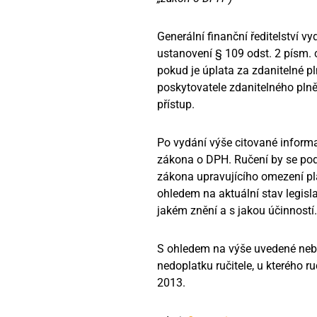
Generální finanční ředitelství 
ustanovení § 109 odst. 2 písm. 
pokud je úplata za zdanitelné p
poskytovatele zdanitelného pln
přístup.
Po vydání výše citované informa
zákona o DPH. Ručení by se podl
zákona upravujícího omezení pla
ohledem na aktuální stav legisl
jakém znění a s jakou účinností.
S ohledem na výše uvedené nebu
nedoplatku ručitele, u kterého 
2013.