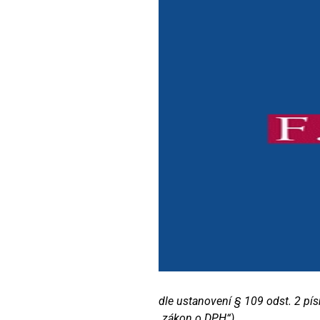
dle ustanovení § 109 odst. 2 pís
„zákon o DPH“)