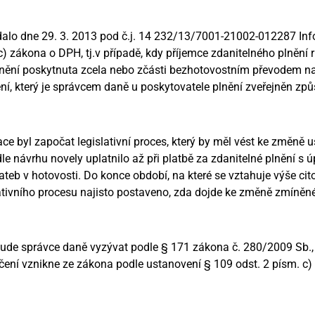
vydalo dne 29. 3. 2013 pod č.j. 14 232/13/7001-21002-012287 Inf
c) zákona o DPH, tj.v případě, kdy příjemce zdanitelného plnění
lnění poskytnuta zcela nebo zčásti bezhotovostním převodem na j
ění, který je správcem daně u poskytovatele plnění zveřejněn 
ce byl započat legislativní proces, který by měl vést ke změně u
e návrhu novely uplatnilo až při platbě za zdanitelné plnění s 
teb v hotovosti. Do konce období, na které se vztahuje výše ci
ativního procesu najisto postaveno, zda dojde ke změně zmíněn
de správce daně vyzývat podle § 171 zákona č. 280/2009 Sb., 
ručení vznikne ze zákona podle ustanovení § 109 odst. 2 písm. c