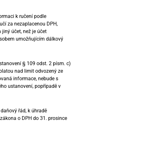
ormaci k ručení podle
 ručí za nezaplacenou DPH,
iný účet, než je účet
způsobem umožňujícím dálkový
stanovení § 109 odst. 2 písm. c)
úplatou nad limit odvozený ze
tovaná informace, nebude s
ého ustanovení, popřípadě v
daňový řád, k úhradě
) zákona o DPH do 31. prosince