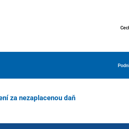
Cec
Podn
ení za nezaplacenou daň