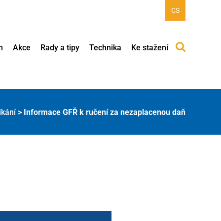
CS
h
Akce
Rady a tipy
Technika
Ke stažení
ikání
>
Informace GFŘ k ručení za nezaplacenou daň