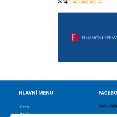
zdroj:
financnisprava.cz
HLAVNÍ MENU
FACEB
Cech obkl
Cech
Akce