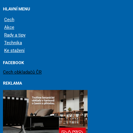
HLAVNÍ MENU
Cech
Akce
Rady a tipy
Technika
Ke stažení
FACEBOOK
Cech obkladačů ČR
REKLAMA