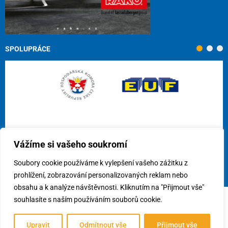
SPOLUPRÁCE
Vážíme si vašeho soukromí
Soubory cookie používáme k vylepšení vašeho zážitku z
prohlížení, zobrazování personalizovaných reklam nebo
obsahu a k analýze návštěvnosti. Kliknutím na "Přijmout vše"
souhlasíte s naším používáním souborů cookie.
© 2026
Cech obkladačů ČR, z.s.
/
Využití cookies
/
Předvolby
souhlasu
Upravit
Odmítnout vše
Přijmout vše