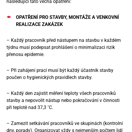
následující tato věcná opatření:
OPATŘENÍ PRO STAVBY, MONTÁŽE A VENKOVNÍ
REALIZACE ZAKÁZEK
– Každý pracovník před nástupem na stavbu v každém
týdnu musí podepsat prohlášení o minimalizaci rizik
přenosu epidemie.
– Při zahájení prací musí být každý účastník stavby
poučen o hygienických pravidlech stavby.
– Každý den zajistit měření teploty všech pracovníků
stavby a nepovolit nástup nebo pokračování v činnosti
při teplotě nad 37,3 ˚C.
– Zamezit setkávání pracovníků ve skupinách (kontrolní
dny, porady). Organizovat vždy s nejmenším počtem lidí