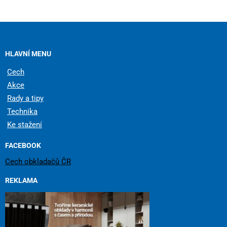
HLAVNÍ MENU
Cech
Akce
Rady a tipy
Technika
Ke stažení
FACEBOOK
Cech obkladačů ČR
REKLAMA