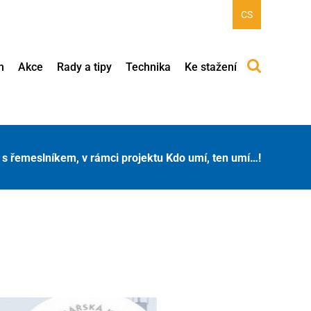
CS
h
Akce
Rady a tipy
Technika
Ke stažení
 s řemeslníkem, v rámci projektu Kdo umí, ten umí…!