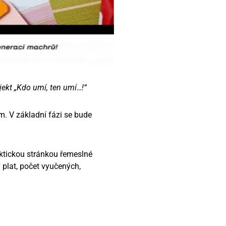
jekt „Kdo umí, ten umí…!“
m. V základní fázi se bude
aktickou stránkou řemeslné
 plat, počet vyučených,