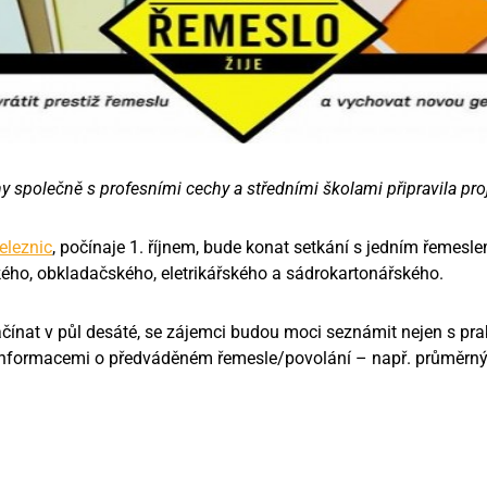
 společně s profesními cechy a středními školami připravila pro
eleznic
, počínaje 1. říjnem, bude konat setkání s jedním řemesle
ého, obkladačského, eletrikářského a sádrokartonářského.
čínat v půl desáté, se zájemci budou moci seznámit nejen s pr
i informacemi o předváděném řemesle/povolání – např. průměrný