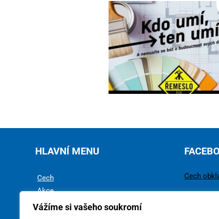
HLAVNÍ MENU
FACEB
Cech obkl
Cech
Akce
Rady a tipy
Vážíme si vašeho soukromí
Technika