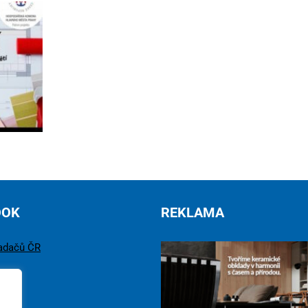
OOK
REKLAMA
adačů ČR