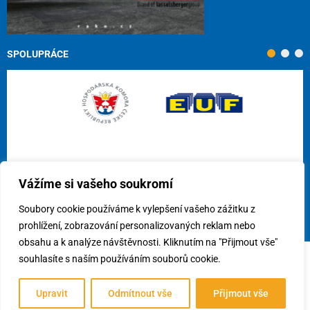
SPOLUPRÁCE
Vážíme si vašeho soukromí
Soubory cookie používáme k vylepšení vašeho zážitku z
prohlížení, zobrazování personalizovaných reklam nebo
obsahu a k analýze návštěvnosti. Kliknutím na "Přijmout vše"
souhlasíte s naším používáním souborů cookie.
© 2026
Cech obkladačů ČR, z.s.
/
Využití cookies
/
Předvolby
souhlasu
Upravit
Odmítnout vše
Přijmout vše
Vytvořil:
webees s.r.o.