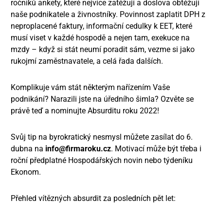
ročníků ankety, které nejvíce zatěžují a doslova obtěžují
naše podnikatele a živnostníky. Povinnost zaplatit DPH z
neproplacené faktury, informační cedulky k EET, které
musí viset v každé hospodě a nejen tam, exekuce na
mzdy – když si stát neumí poradit sám, vezme si jako
rukojmí zaměstnavatele, a celá řada dalších.
Komplikuje vám stát některým nařízením Vaše
podnikání? Narazili jste na úředního šimla? Ozvěte se
právě teď a nominujte Absurditu roku 2022!
Svůj tip na byrokratický nesmysl můžete zasílat do 6.
dubna na
info@firmaroku.cz
.
Motivací může být třeba i
roční předplatné Hospodářských novin nebo týdeníku
Ekonom.
Přehled vítězných absurdit za posledních pět let: