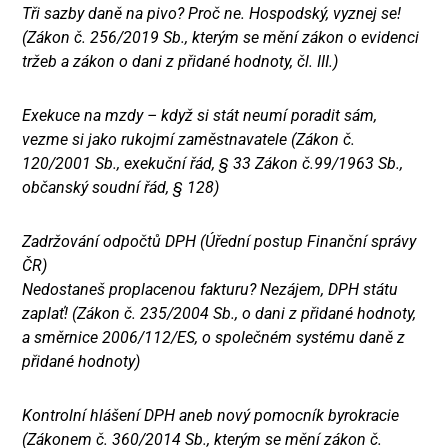
Tři sazby daně na pivo? Proč ne. Hospodský, vyznej se!
(Zákon č. 256/2019 Sb., kterým se mění zákon o evidenci
tržeb a zákon o dani z přidané hodnoty, čl. III.)
Exekuce na mzdy – když si stát neumí poradit sám,
vezme si jako rukojmí zaměstnavatele (Zákon č.
120/2001 Sb., exekuční řád, § 33 Zákon č.99/1963 Sb.,
občanský soudní řád, § 128)
Zadržování odpočtů DPH (Úřední postup Finanční správy
ČR)
Nedostaneš proplacenou fakturu? Nezájem, DPH státu
zaplať! (Zákon č. 235/2004 Sb., o dani z přidané hodnoty,
a směrnice 2006/112/ES, o společném systému daně z
přidané hodnoty)
Kontrolní hlášení DPH aneb nový pomocník byrokracie
(Zákonem č. 360/2014 Sb., kterým se mění zákon č.