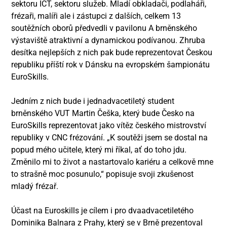
sektoru ICT, sektoru služeb. Mladí obkladači, podlaháři,
frézaři, malíři ale i zástupci z dalších, celkem 13
soutěžních oborů předvedli v pavilonu A brněnského
výstaviště atraktivní a dynamickou podívanou. Zhruba
desítka nejlepších z nich pak bude reprezentovat Českou
republiku příští rok v Dánsku na evropském šampionátu
EuroSkills.
Jedním z nich bude i jednadvacetiletý student
brněnského VUT Martin Češka, který bude Česko na
EuroSkills reprezentovat jako vítěz českého mistrovství
republiky v CNC frézování. „K soutěži jsem se dostal na
popud mého učitele, který mi říkal, ať do toho jdu.
Změnilo mi to život a nastartovalo kariéru a celkově mne
to strašně moc posunulo,“ popisuje svoji zkušenost
mladý frézař.
Účast na Euroskills je cílem i pro dvaadvacetiletého
Dominika Balnara z Prahy, který se v Brně prezentoval