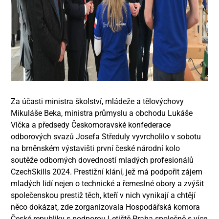
Za účasti ministra školství, mládeže a tělovýchovy
Mikuláše Beka, ministra průmyslu a obchodu Lukáše
Vlčka a předsedy Českomoravské konfederace
odborových svazů Josefa Středuly vyvrcholilo v sobotu
na brněnském výstavišti první české národní kolo
soutěže odborných dovedností mladých profesionálů
CzechSkills 2024. Prestižní klání, jež má podpořit zájem
mladých lidí nejen o technické a řemeslné obory a zvýšit
společenskou prestiž těch, kteří v nich vynikají a chtějí
něco dokázat, zde zorganizovala Hospodářská komora
České republiky s podporou Letiště Praha společně s více