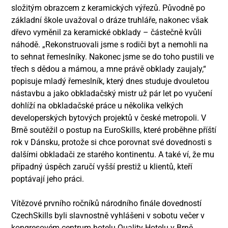
složitým obrazcem z keramických výřezů. Původně po
základní škole uvažoval o dráze truhláře, nakonec však
dřevo vyměnil za keramické obklady – částečně kvůli
náhodě. „Rekonstruovali jsme s rodiči byt a nemohli na
to sehnat řemeslníky. Nakonec jsme se do toho pustili ve
třech s dědou a mámou, a mne právě obklady zaujaly,“
popisuje mladý řemeslník, který dnes studuje dvouletou
nástavbu a jako obkladačský mistr už pár let po vyučení
dohlíží na obkladačské práce u několika velkých
developerských bytových projektů v české metropoli. V
Brně soutěžil o postup na EuroSkills, které proběhne příští
rok v Dánsku, protože si chce porovnat své dovednosti s
dalšími obkladači ze starého kontinentu. A také ví, že mu
případný úspěch zaručí vyšší prestiž u klientů, kteří
poptávají jeho práci.
Vítězové prvního ročníků národního finále dovedností
CzechSkills byli slavnostně vyhlášeni v sobotu večer v
kongresovém centrum hotelu Quality Hotelu v Brně.