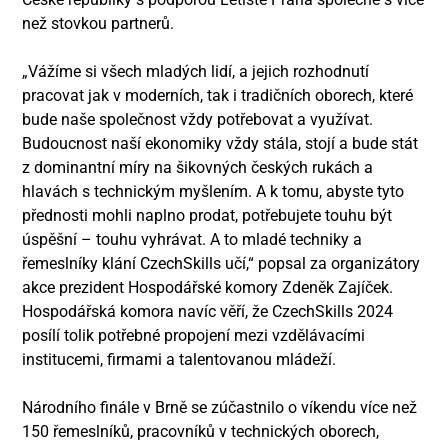
než stovkou partnerů.
„Vážíme si všech mladých lidí, a jejich rozhodnutí
pracovat jak v moderních, tak i tradičních oborech, které
bude naše společnost vždy potřebovat a využívat.
Budoucnost naší ekonomiky vždy stála, stojí a bude stát
z dominantní míry na šikovných českých rukách a
hlavách s technickým myšlením. A k tomu, abyste tyto
přednosti mohli naplno prodat, potřebujete touhu být
úspěšní – touhu vyhrávat. A to mladé techniky a
řemeslníky klání CzechSkills učí,“ popsal za organizátory
akce prezident Hospodářské komory Zdeněk Zajíček.
Hospodářská komora navíc věří, že CzechSkills 2024
posílí tolik potřebné propojení mezi vzdělávacími
institucemi, firmami a talentovanou mládeží.
Národního finále v Brně se zúčastnilo o víkendu více než
150 řemeslníků, pracovníků v technických oborech,