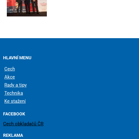
HLAVNÍ MENU
Cech
Akce
Rady a tipy
Technika
Ke stažení
FACEBOOK
Cech obkladačů ČR
REKLAMA