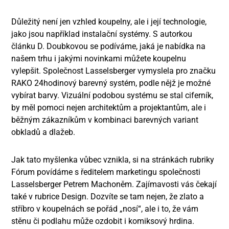
Důležitý není jen vzhled koupelny, ale i její technologie,
jako jsou například instalační systémy. S autorkou
článku D. Doubkovou se podíváme, jaká je nabídka na
našem trhu i jakými novinkami můžete koupelnu
vylepšit. Společnost Lasselsberger vymyslela pro značku
RAKO 24hodinový barevný systém, podle nějž je možné
vybírat barvy. Vizuální podobou systému se stal ciferník,
by měl pomoci nejen architektům a projektantům, ale i
běžným zákazníkům v kombinaci barevných variant
obkladů a dlažeb.
Jak tato myšlenka vůbec vznikla, si na stránkách rubriky
Fórum povídáme s ředitelem marketingu společnosti
Lasselsberger Petrem Machoněm. Zajímavosti vás čekají
také v rubrice Design. Dozvíte se tam nejen, že zlato a
stříbro v koupelnách se pořád „nosí“, ale i to, že vám
stěnu či podlahu může ozdobit i komiksový hrdina.