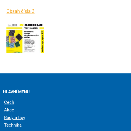
Obsah čísla 3
HLAVNÍ MENU
Cech
Akce
Rady a tipy
Technika