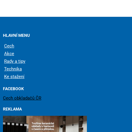
HLAVNÍ MENU
Cech
Akce
Rady a tipy
Technika
Ke stažení
FACEBOOK
Cech obkladačů ČR
REKLAMA