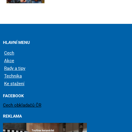
HLAVNÍ MENU
Cech
Akce
Rady a tipy
Technika
Ke stažení
FACEBOOK
Cech obkladačů ČR
REKLAMA