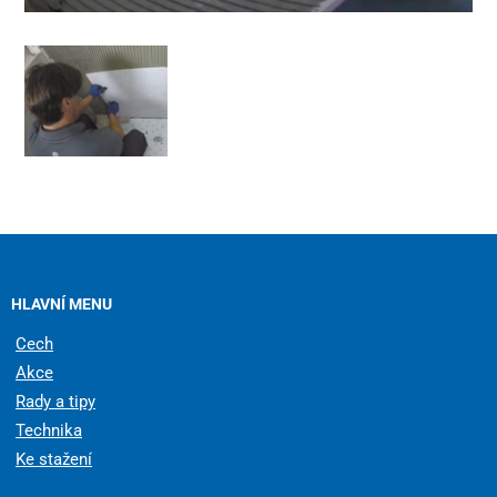
HLAVNÍ MENU
Cech
Akce
Rady a tipy
Technika
Ke stažení