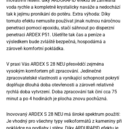
inovativní řešení: díky ARDURAPID efektu se záměsná
voda rychle a kompletně krystalicky naváže a nedochází
tak k jejímu pronikání do potěru. Extra výhoda: Díky
tomuto efektu nemusíte používat jinak nutnou náročnou
penetraci pomocí epoxidu, stačí sáhnout po disperzní
penetraci ARDEX P51. Ušetříte tak čas a peníze a
výsledkem bude zvláště bezpečná, hospodárná a
zároveň komfortní pokládka.
V praxi Vás ARDEX S 28 NEU přesvědčí zejména
vysokým komfortem při zpracování. Jedinečné
zpracovatelské vlastnosti a vynikající schopnost pokrytí
doplňuje dlouhá doba otevřenosti a zároveň relativně
rychlá doba vytvrzení. Doba zpracování tak činí cca 75
minut a po 4 hodinách je plocha znovu pochůzná.
Inovovaný ARDEX S 28 NEU má široké spektrum použití:
Je vhodný pro všechny typy velkoformátů z kameniny při
pokládce na podlahy i stěny. Díky ARDURAPID efektu je