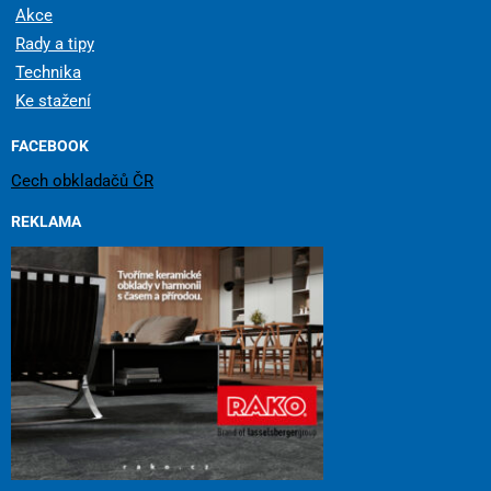
Akce
Rady a tipy
Technika
Ke stažení
FACEBOOK
Cech obkladačů ČR
REKLAMA