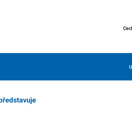
Cec
U
ředstavuje