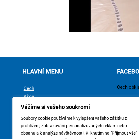
HLAVNÍ MENU
FACEB
Cech obkl
Cech
Akce
Rady a tipy
Vážíme si vašeho soukromí
Technika
Soubory cookie používáme k vylepšení vašeho zážitku z
Ke stažení
prohlížení, zobrazování personalizovaných reklam nebo
obsahu a k analýze návštěvnosti. Kliknutím na "Přijmout vše"