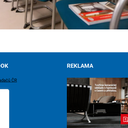
OOK
REKLAMA
adačů ČR