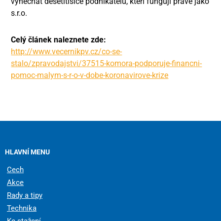
vynechat desetitisíce podnikatelů, kteří fungují právě jako
s.r.o.
Celý článek naleznete zde:
http://www.vecernikpv.cz/co-se-
stalo/zpravodajstvi/37515-komora-podporuje-financni-
pomoc-malym-s-r-o-v-dobe-koronavirove-krize
HLAVNÍ MENU
Cech
Akce
Rady a tipy
Technika