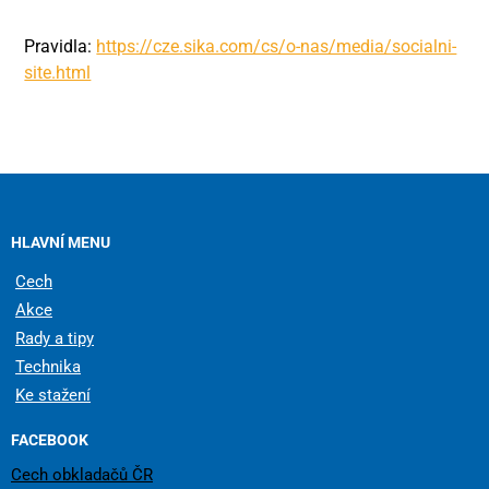
Pravidla:
https://cze.sika.com/cs/o-nas/media/socialni-
site.html
HLAVNÍ MENU
Cech
Akce
Rady a tipy
Technika
Ke stažení
FACEBOOK
Cech obkladačů ČR