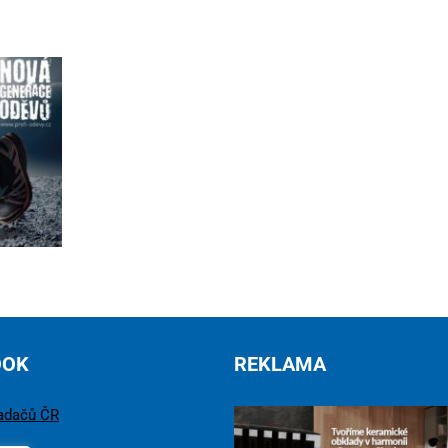
OOK
REKLAMA
adačů ČR