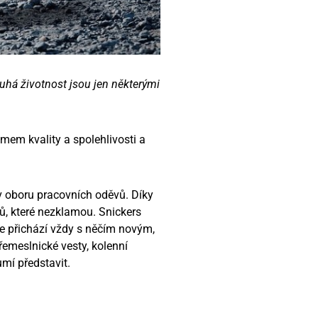
uhá životnost jsou jen některými
em kvality a spolehlivosti a
e v oboru pracovních oděvů. Díky
ů, které nezklamou. Snickers
e přichází vždy s něčím novým,
řemeslnické vesty, kolenní
umí představit.