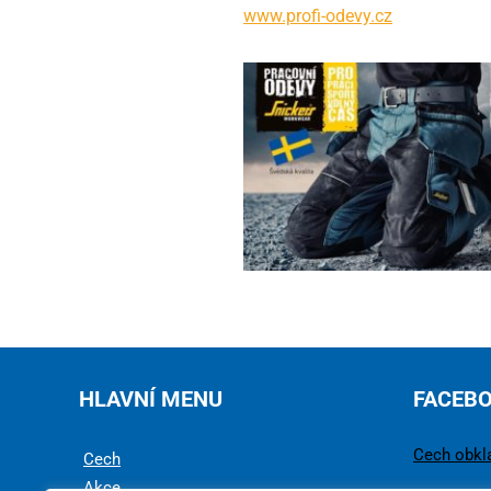
www.profi-odevy.cz
HLAVNÍ MENU
FACEB
Cech obkl
Cech
Akce