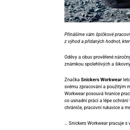
Přinášíme vám špičkové pracovní
z výhod a přidaných hodnot, které
Oděvy a obuv prověřené náročný
známkou spolehlivých a šikovný
Značka
Snickers Workwear
leto
svému zpracování a použitým ma
Workwear posouvá hranice praco
co usnadní práci a lépe ochrání 
chrániče, pracovní rukavice a mn
… Snickers Workwear pracuje s 