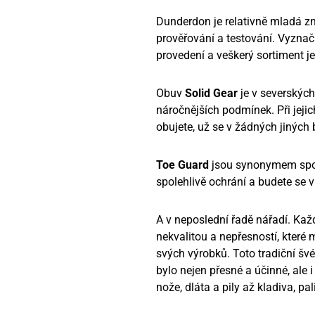
Dunderdon je relativně mladá zn
prověřování a testování. Vyzna
provedení a veškerý sortiment je
Obuv
Solid Gear
je v severských
náročnějších podmínek. Při jejic
obujete, už se v žádných jiných 
Toe Guard
jsou synonymem spole
spolehlivě ochrání a budete se v
A v neposlední řadě nářadí. Kaž
nekvalitou a nepřesností, které 
svých výrobků. Toto tradiční švé
bylo nejen přesné a účinné, ale
nože, dláta a pily až kladiva, p