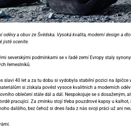
 oděvy a obuv ze Švédska. Vysoká kvalita, moderní design a dlo
 jistě oceníte.
mi severskými podmínkami se v řadě zemí Evropy staly synonym
ch řemeslníků.
s slaví 40 let a za tu dobu si vydobyla stabilní pozici na špičc
teriálům si získala pověst vysoce kvalitních a moderních oděv
vního oblečení stále dál a dál. Nespokojuje se s dosaženým, al
tvrdě pracující. Za zmínku stojí třeba pouzdrové kapsy u kalhot, 
oho dalšího, bez čehož si dnes řada z nás svoji práci už ani ne
vámi.