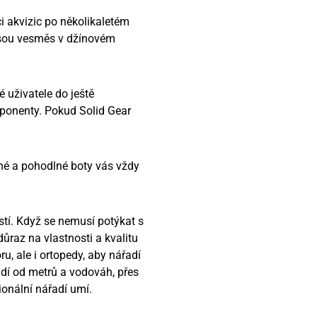
i akvizic po několikaletém
 jsou vesměs v džínovém
 uživatele do ještě
omponenty. Pokud Solid Gear
né a pohodlné boty vás vždy
ostí. Když se nemusí potýkat s
ůraz na vlastnosti a kvalitu
u, ale i ortopedy, aby nářadí
adí od metrů a vodováh, přes
ionální nářadí umí.