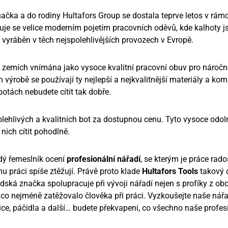
ačka a do rodiny Hultafors Group se dostala teprve letos v rámc
čuje se velice moderním pojetím pracovních oděvů, kde kalhoty
 vyráběn v těch nejspolehlivějších provozech v Evropě.
 zemích vnímána jako vysoce kvalitní pracovní obuv pro náročné
h výrobě se používají ty nejlepší a nejkvalitnější materiály a k
botách nebudete cítit tak dobře.
hlivých a kvalitních bot za dostupnou cenu. Tyto vysoce odol
 nich cítit pohodlně.
dý řemeslník ocení
profesionální nářadí
, se kterým je práce rad
mu práci spíše ztěžují. Právě proto klade
Hultafors Tools
takový d
dská značka spolupracuje při vývoji nářadí nejen s profíky z obor
 i co nejméně zatěžovalo člověka při práci. Vyzkoušejte naše nář
alice, páčidla a další… budete překvapeni, co všechno naše profes