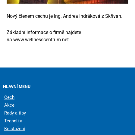
Nový členem cechu je Ing. Andrea Indráková z Skřivan.
Základní informace o firmě najdete
na www.wellnesscentrum.net
HLAVNÍ MENU
Cech
Akce
Rady a tipy
Technika
Ke stažení